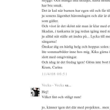
snyggt! Och många fina detaljer, hälsa henne
har bra smak.
Det är kul när barnen har egen stil och får til
ju sonens lägenhet häromdagen och där är det
som gäller.
Och visst är det skönt när man är klar med e
likadan, i tankarna är jag redan igång med nä
ju alltid nåt ställe att ändra på... Lycka till
sängarna!
Önskar dig en härlig helg och hoppas solen s
lite sommarbilder inne hos mig, Kika gärna in
slott med omgivningar.
Och idag är det fredag igen! Glöm inte bort 
Kram, Carina
11/4/08 06:51
Vecka - Vecka
sa...
Hej!
Vilket fint och stiligt rum!
jo, känner igen det där med projekten.. men 