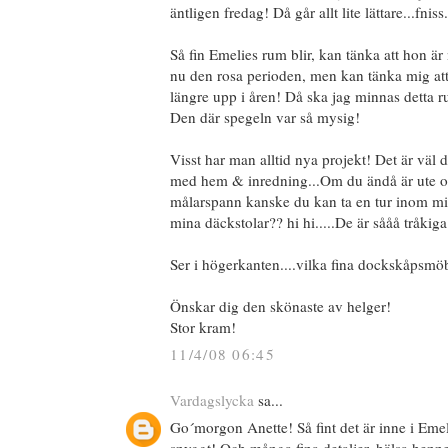
äntligen fredag! Då går allt lite lättare...fniss.
Så fin Emelies rum blir, kan tänka att hon är 
nu den rosa perioden, men kan tänka mig at
längre upp i åren! Då ska jag minnas detta ru
Den där spegeln var så mysig!
Visst har man alltid nya projekt! Det är väl
med hem & inredning...Om du ändå är ute o
målarspann kanske du kan ta en tur inom min
mina däckstolar?? hi hi.....De är sååå tråkiga 
Ser i högerkanten....vilka fina dockskåpsmöb
Önskar dig den skönaste av helger!
Stor kram!
11/4/08 06:45
Vardagslycka
sa...
Go´morgon Anette! Så fint det är inne i Emel