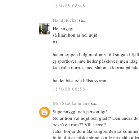
11/4/08 08:48
Handplockat
sa...
Hel snyggt
så klart hon är hel nöjd
=)
ha en toppen helg nu drar vi till stugan i fjäl
ej sportlovet ,inte heller påsklovet) men idag
kan rulla norrut, med slalomskidorna på take
ha det bäst och hälsa syrran
11/4/08 08:58
Min Skattkammare
sa...
Supersnyggt och personligt!
Nu är hon väl nöjd och glad!? Den andra dott
också ett rum?? Vill seeee!!
Jaha, börjar du måla sängborden så kommer
hi hi, ditt estetiska sinne skulle nog slå kul