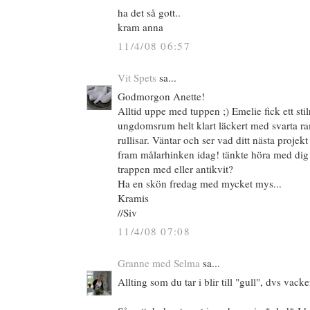
ha det så gott..
kram anna
11/4/08 06:57
Vit Spets
sa...
Godmorgon Anette!
Alltid uppe med tuppen ;) Emelie fick ett stil
ungdomsrum helt klart läckert med svarta ra
rullisar. Väntar och ser vad ditt nästa projekt 
fram målarhinken idag! tänkte höra med dig ä
trappen med eller antikvit?
Ha en skön fredag med mycket mys...
Kramis
//Siv
11/4/08 07:08
Granne med Selma
sa...
Allting som du tar i blir till "gull", dvs vacke