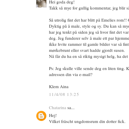
Hei goda deg!
Takk så mye for gullig kommentar, jeg blir så
Så utrolig fint det har blitt på Emelies rom!! 
Dyktig på å male, style og sy. Du kan så my
har jeg tenkt på siden jeg så hvor fint det var
deg. Jeg funderer selv å male ett par hjemm
ikke hvite rammer til gamle bilder var så fint
mørkebrunt eller svart hadde gjordt susen.
Nå får du ha en så riktig mysigt helg, ha de
Ps: Jeg skulle ville sende deg en liten ting
adressen din via e-mail?
Klem Aina
11/4/08 13:25
Chatarina
sa...
Hej!
Vilket fräscht ungdomsrum din dotter fick.