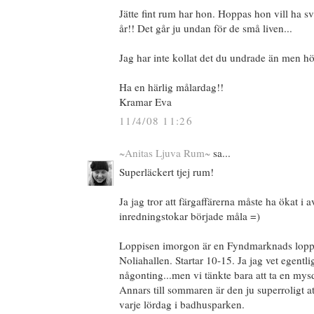
Jätte fint rum har hon. Hoppas hon vill ha s
år!! Det går ju undan för de små liven...
Jag har inte kollat det du undrade än men hö
Ha en härlig målardag!!
Kramar Eva
11/4/08 11:26
~Anitas Ljuva Rum~
sa...
Superläckert tjej rum!
Ja jag tror att färgaffärerna måste ha ökat i 
inredningstokar började måla =)
Loppisen imorgon är en Fyndmarknads loppi
Noliahallen. Startar 10-15. Ja jag vet egentli
någonting...men vi tänkte bara att ta en mys
Annars till sommaren är den ju superroligt at
varje lördag i badhusparken.