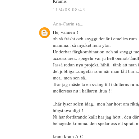
Kramis
11/4/08 08:43
Ann-Catrin
sa...
Hej vännen!!
oh så fräsht och snyggt det är i emelies rum
mamma.. så mycket rena ytor.
Underbar färgkombination och så snyggt med 
accessoarer.. spegeln var ju helt oemotståndl
Jasså redan nya projekt..hihii.. tänk att ma
det jobbiga...ungefär som när man fått barn..
mer.. men sen så..
Tror jag måste ta en sväng till i dotterns rum
mellerstas nu i källaren..hua!!!
..här lyser solen idag.. men har hört om rikti
högst ovanligt!!
Ni har fortfarande kallt har jag hört.. den dä
behagede komma. den spelar oss ett spratt nu 
kram kram A-C