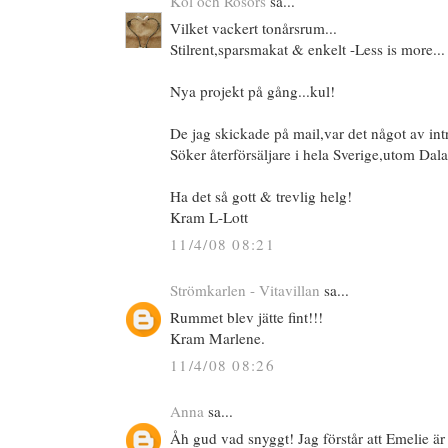
Kol och Rosors
sa...
Vilket vackert tonårsrum...
Stilrent,sparsmakat & enkelt -Less is more...
Nya projekt på gång...kul!
De jag skickade på mail,var det något av int
Söker återförsäljare i hela Sverige,utom Da
Ha det så gott & trevlig helg!
Kram L-Lott
11/4/08 08:21
Strömkarlen - Vitavillan
sa...
Rummet blev jätte fint!!!
Kram Marlene.
11/4/08 08:26
Anna
sa...
Åh gud vad snyggt! Jag förstår att Emelie är