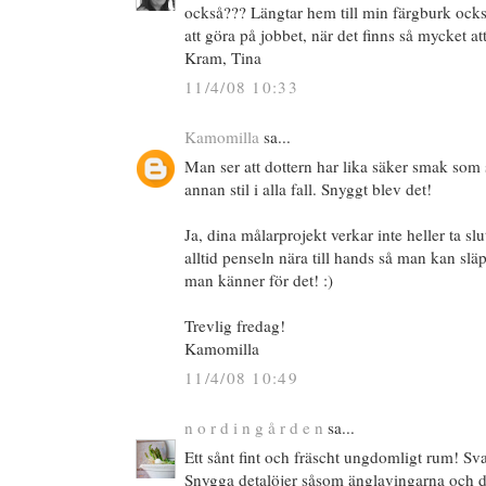
också??? Längtar hem till min färgburk också..
att göra på jobbet, när det finns så mycket a
Kram, Tina
11/4/08 10:33
Kamomilla
sa...
Man ser att dottern har lika säker smak som 
annan stil i alla fall. Snyggt blev det!
Ja, dina målarprojekt verkar inte heller ta slu
alltid penseln nära till hands så man kan slä
man känner för det! :)
Trevlig fredag!
Kamomilla
11/4/08 10:49
n o r d i n g å r d e n
sa...
Ett sånt fint och fräscht ungdomligt rum! Svart
Snygga detalöjer såsom änglavingarna och den