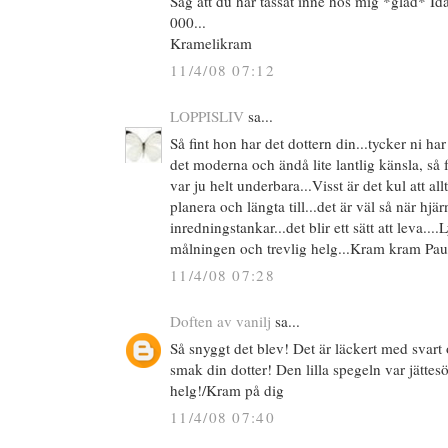
Såg att du har tassat inne hos mig *glad* Id
000...
Kramelikram
11/4/08 07:12
LOPPISLIV
sa...
Så fint hon har det dottern din...tycker ni ha
det moderna och ändå lite lantlig känsla, så 
var ju helt underbara...Visst är det kul att all
planera och längta till...det är väl så när hjär
inredningstankar...det blir ett sätt att leva....
målningen och trevlig helg...Kram kram Pau
11/4/08 07:28
Doften av vanilj
sa...
Så snyggt det blev! Det är läckert med svart 
smak din dotter! Den lilla spegeln var jättesö
helg!/Kram på dig
11/4/08 07:40