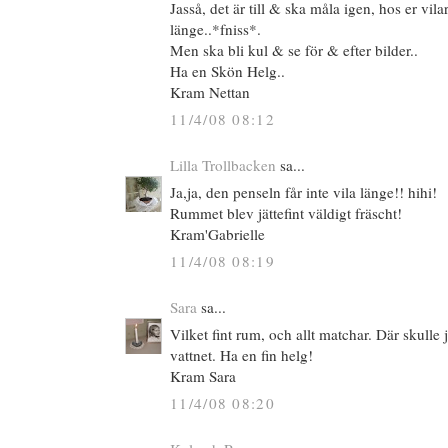
Jasså, det är till & ska måla igen, hos er vila
länge..*fniss*.
Men ska bli kul & se för & efter bilder..
Ha en Skön Helg..
Kram Nettan
11/4/08 08:12
Lilla Trollbacken
sa...
Ja,ja, den penseln får inte vila länge!! hihi!
Rummet blev jättefint väldigt fräscht!
Kram'Gabrielle
11/4/08 08:19
Sara
sa...
Vilket fint rum, och allt matchar. Där skulle 
vattnet. Ha en fin helg!
Kram Sara
11/4/08 08:20