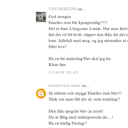
VINTAGELINE
sa...
God morgen
Emelies rom ble kjempestilig!!!!!
Det er bare å begynne å male. Har man først
fint det vil bli hvitt, slipper den ikke før det 
bare. Iallefall med meg, og jeg mistenker at
Eller hva?
Ha en fin malerdag!Det skal jeg ha.
Klem line
11/4/08 08:40
hemtrevnad marie
sa...
Så stilrent och snyggt Emelies rum blev!!
Tänk om man fått det så, som tonåring!!
Den lilla spegeln blev ju ursöt!
Du är flitig med målarpenseln du....!
Ha en härlig Fredag!!