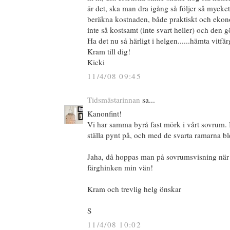
är det, ska man dra igång så följer så mycket
beräkna kostnaden, både praktiskt och ekono
inte så kostsamt (inte svart heller) och den 
Ha det nu så härligt i helgen......hämta vitfä
Kram till dig!
Kicki
11/4/08 09:45
Tidsmästarinnan
sa...
Kanonfint!
Vi har samma byrå fast mörk i vårt sovrum. 
ställa pynt på, och med de svarta ramarna ble
Jaha, då hoppas man på sovrumsvisning när
färghinken min vän!
Kram och trevlig helg önskar
S
11/4/08 10:02