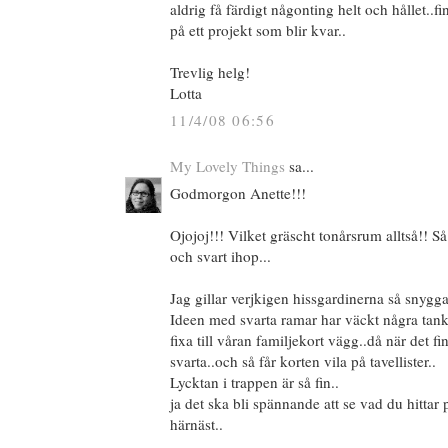
aldrig få färdigt någonting helt och hållet..fi
på ett projekt som blir kvar..
Trevlig helg!
Lotta
11/4/08 06:56
My Lovely Things
sa...
Godmorgon Anette!!!
Ojojoj!!! Vilket gräscht tonårsrum alltså!! S
och svart ihop...
Jag gillar verjkigen hissgardinerna så snygga
Ideen med svarta ramar har väckt några tan
fixa till våran familjekort vägg..då när det fi
svarta..och så får korten vila på tavellister..
Lycktan i trappen är så fin..
ja det ska bli spännande att se vad du hitta
härnäst..