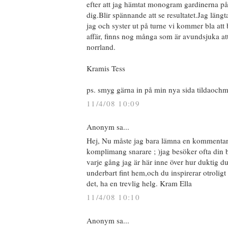
efter att jag hämtat monogram gardinerna p
dig.Blir spännande att se resultatet.Jag längt
jag och syster ut på turne vi kommer bla att
affär, finns nog många som är avundsjuka att
norrland.
Kramis Tess
ps. smyg gärna in på min nya sida tildaoc
11/4/08 10:09
Anonym sa...
Hej, Nu måste jag bara lämna en kommentar t
komplimang snarare ; )jag besöker ofta din
varje gång jag är här inne över hur duktig du
underbart fint hem,och du inspirerar otroligt
det, ha en trevlig helg. Kram Ella
11/4/08 10:10
Anonym sa...