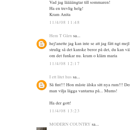
Vad jag läääängtar till sommaren!
Ha en trevlig helg!
Kram Anita
11/4/08 11:48
Hem T Gårn
sa...
hej!anette jag kan inte se att jag fått ngt mej
strulig så det kanske beror på det, du kan väl
om det funkar nu. kram o kläm maria
11/4/08 12:17
I ett litet hus
sa...
Så fint!!! Hon måste älska sitt nya rum!!! De
man vilja lägga vantarna på... Mums!
Ha der gott!
11/4/08 13:23
MODERN COUNTRY
sa...