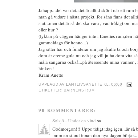
Jahapp...det var det..det är alltid skönt när ett rum bl
man gå vidare i nästa projekt..för såna finns det allti
slut...men det är så det ska vara , vad tråkigt om ma
eller hur ?
(lyktan på väggen hänger inte i Emelies rum,den hän
gammeldags för henne...)
Jag sitter här och funderar om jag skulle ta och bör
dom är creme gula nu och jag vill ju ha dom vita såkla
måla sängarna också...på återseende mina vänner ,
hinken !
Kram Anette
UPPLAGD AV
LANTLIVSANETTE
KL.
06:00
ETIKETTER:
BARNENS RUM
90 KOMMENTARER:
Solsjö - Under en vind
sa...
Godmorgon!!! Uppe tidigt idag igen...är så b
inom en stund innan den nya dagen börjar...