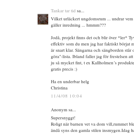
Tankar tar tid
sa...
Vilket urläckert ungdomsrum ... undrar vem h
gäller inredning ... hmmm???
Jodå, projekt finns det och blir över *ler* Tyv
effektiv som du men jag har faktiskt börjat 
är snart klar. Sängarna och sängborden står 
göra"-lista. Ibland faller jag för frestelsen at
ju så mycket fint, t ex Kallholmen´s produkter
gratis precis :)
Ha en underbar helg
Christina
11/4/08 10:04
Anonym sa...
Supersnyggt!
Roligt när barnen vet va dom vill,rummet ble
ändå syns den gamla stilen insmygen.Idag hål