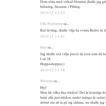
Dom röda med virkad blomma skulle jag gä
hälsning, Susanne i Påläng.
28/5/12 11:23
Ulla Norrström
sa...
Kul tävling, skulle vilja ha svarta Belive in 
28/5/12 11:41
Suzi
sa...
Jag skulle oxå välja precis de rosa som du h
I stl 38.
Hoppashoppas;)
28/5/12 11:58
Wictoria
sa...
Hej!
Men åh vilka fina träskor! Det är konstigt det
hade alla just träskor, under många år sedan
drömt om att ta på sig sådana, nu skulle jag v