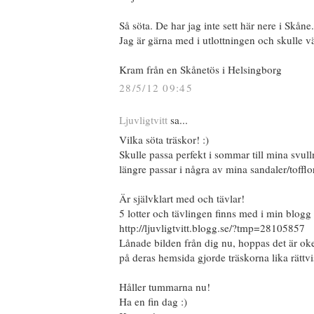
Så söta. De har jag inte sett här nere i Skåne.
Jag är gärna med i utlottningen och skulle vä
Kram från en Skånetös i Helsingborg
28/5/12 09:45
Ljuvligtvitt
sa...
Vilka söta träskor! :)
Skulle passa perfekt i sommar till mina svull
längre passar i några av mina sandaler/tofflo
Är självklart med och tävlar!
5 lotter och tävlingen finns med i min blogg 
http://ljuvligtvitt.blogg.se/?tmp=28105857
Lånade bilden från dig nu, hoppas det är oke
på deras hemsida gjorde träskorna lika rättvis
Håller tummarna nu!
Ha en fin dag :)