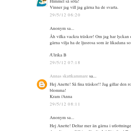
Himmel så söta!
Vinner jag vill jag gärna ha de svarta.
29/5/12 06:20
Anonym sa...
Åh vilka vackra träskor! Om jag har lyckan o
gärna vilja ha de ljusrosa som är likadana s
/Ulrika B
29/5/12 07:18
Annas skattkammare
sa...
Hej Anette! Så fina träskor!! Jag gillar den 
blomma!
Kram /Anna
29/5/12 08:11
Anonym sa...
Hej Anette! Deltar mer än gärna i utlottninge