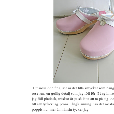
Ljusrosa och fina, ser ni det lilla smycket som hä
rosetten, en gullig detalj som jag föll för !! Jag hit
jag föll pladask, träskor är ju så lätta att ta på sig,
till allt tycker jag, jeans, långklänning..jaa det mest
poppis nu, mer än nånsin tycker jag..