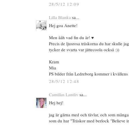
28/5/12 12:09
Lilla Blanka
sa...
Hej goa Anette!
Men ååh vad fin du är! ♥
Precis de ljusrosa träskorna du har skulle jag
tycker de svarta var jättecoola också :))
Kram
Mia
PS bilder från Ledreborg kommer i kvällens 
28/5/12 12:48
Camillas Lantliv
sa...
Hej hej!
jag är gärna med och tävlar, och som många 
som du har "Träskor med berlock "Believe in 