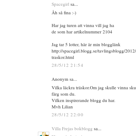
Spacegirl
sa...
Åh så fina :-)
Har jag turen att vinna vill jag ha
de som har artikelnummer 2104
Jag tar 5 lotter, här är min blogglänk
http://spacegirl.blogg.se/tavlingsblogg/2012
traskor.html
28/5/12 21:54
Anonym sa...
Vilka läckra träskor.Om jag skulle vinna sku
färg som du.
Vilken inspirerande blogg du har.
Mvh Lilian
28/5/12 22:00
Villa Frejas bokblogg
sa...