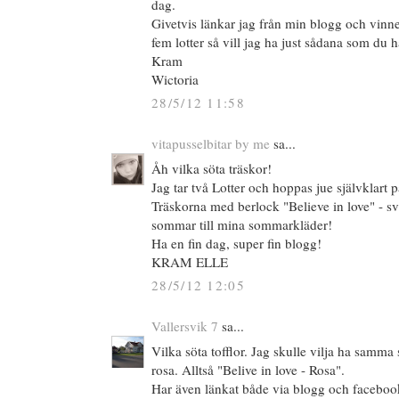
dag.
Givetvis länkar jag från min blogg och vinn
fem lotter så vill jag ha just sådana som du h
Kram
Wictoria
28/5/12 11:58
vitapusselbitar by me
sa...
Åh vilka söta träskor!
Jag tar två Lotter och hoppas jue självklart p
Träskorna med berlock "Believe in love" - sva
sommar till mina sommarkläder!
Ha en fin dag, super fin blogg!
KRAM ELLE
28/5/12 12:05
Vallersvik 7
sa...
Vilka söta tofflor. Jag skulle vilja ha samma
rosa. Alltså "Belive in love - Rosa".
Har även länkat både via blogg och faceboo