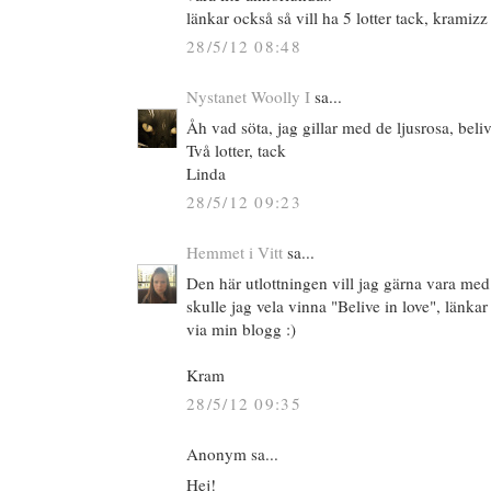
länkar också så vill ha 5 lotter tack, kramizz
28/5/12 08:48
Nystanet Woolly I
sa...
Åh vad söta, jag gillar med de ljusrosa, beliv
Två lotter, tack
Linda
28/5/12 09:23
Hemmet i Vitt
sa...
Den här utlottningen vill jag gärna vara med
skulle jag vela vinna "Belive in love", länkar 
via min blogg :)
Kram
28/5/12 09:35
Anonym sa...
Hej!