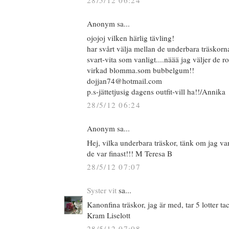
28/5/12 06:24
Anonym sa...
ojojoj vilken härlig tävling!
har svårt välja mellan de underbara träskorn
svart-vita som vanligt....näää jag väljer de
virkad blomma.som bubbelgum!!
dojjan74@hotmail.com
p.s-jättetjusig dagens outfit-vill ha!!/Annika
28/5/12 06:24
Anonym sa...
Hej, vilka underbara träskor, tänk om jag v
de var finast!!! M Teresa B
28/5/12 07:07
Syster vit
sa...
Kanonfina träskor, jag är med, tar 5 lotter ta
Kram Liselott
28/5/12 07:08