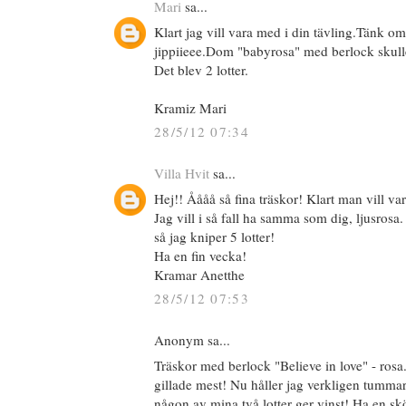
Mari
sa...
Klart jag vill vara med i din tävling.Tänk o
jippiieee.Dom "babyrosa" med berlock skull
Det blev 2 lotter.
Kramiz Mari
28/5/12 07:34
Villa Hvit
sa...
Hej!! Åååå så fina träskor! Klart man vill va
Jag vill i så fall ha samma som dig, ljusrosa
så jag kniper 5 lotter!
Ha en fin vecka!
Kramar Anetthe
28/5/12 07:53
Anonym sa...
Träskor med berlock "Believe in love" - rosa
gillade mest! Nu håller jag verkligen tumma
någon av mina två lotter ger vinst! Ha en s