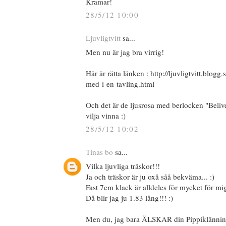
Kramar!
28/5/12 10:00
Ljuvligtvitt
sa...
Men nu är jag bra virrig!
Här är rätta länken : http://ljuvligtvitt.blogg
med-i-en-tavling.html
Och det är de ljusrosa med berlocken "Belive
vilja vinna :)
28/5/12 10:02
Tinas bo
sa...
Vilka ljuvliga träskor!!!
Ja och träskor är ju oxå såå bekväma... :)
Fast 7cm klack är alldeles för mycket för mig
Då blir jag ju 1.83 lång!!! :)
Men du, jag bara ÄLSKAR din Pippiklännin