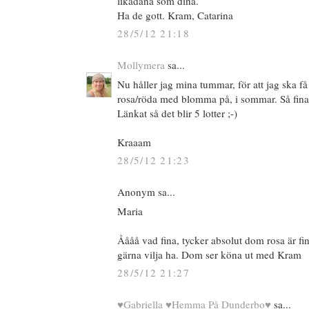
likadana som dina.
Ha de gott. Kram, Catarina
28/5/12 21:18
Mollymera
sa...
Nu håller jag mina tummar, för att jag ska få 
rosa/röda med blomma på, i sommar. Så fina
Länkat så det blir 5 lotter ;-)
Kraaam
28/5/12 21:23
Anonym sa...
Maria
Åååå vad fina, tycker absolut dom rosa är fin
gärna vilja ha. Dom ser köna ut med Kram
28/5/12 21:27
♥Gabriella ♥Hemma På Dunderbo♥
sa...