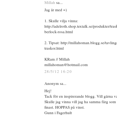
Millah
sa...
Jag är med =)
1. Skulle vilja vinna:
http://adelroth.shop.textalk.se/produkter/tra
berlock-rosa.html
2. Tipsat: http://millahoman.blogg.se/tavlin
traskor.html
KRam // Millah
millahoman@hotmail.com
28/5/12 16:20
Anonym sa...
Hej!
Tack för en inspirerande blogg. Vill gärna v
Skulle jag vinna vill jag ha samma färg som 
finast. HOPPAS på vinst.
Gunn i Fagerhult