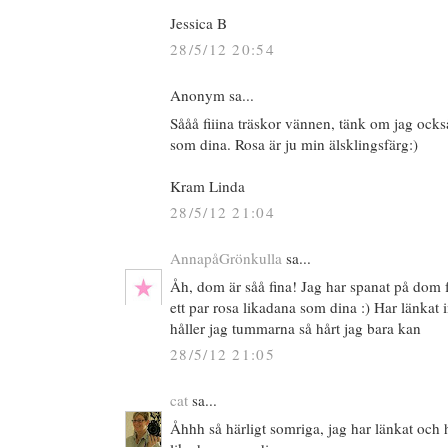
Jessica B
28/5/12 20:54
Anonym sa...
Sååå fiiina träskor vännen, tänk om jag också
som dina. Rosa är ju min älsklingsfärg:)
Kram Linda
28/5/12 21:04
AnnapåGrönkulla
sa...
Åh, dom är såå fina! Jag har spanat på dom 
ett par rosa likadana som dina :) Har länkat
håller jag tummarna så hårt jag bara kan
28/5/12 21:05
cat
sa...
Åhhh så härligt somriga, jag har länkat och 