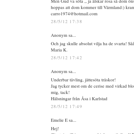
Men Gud va söta ,, ja älskar rosa så dom ön
hoppas att dom kommer till Värmland:) kra
carro1974@hotmail.com
28/5/12 17:38
Anonym sa...
Och jag skulle absolut vilja ha de svarta! Så
Maria K.
28/5/12 17:42
Anonym sa...
Underbar tävling, jättesöta träskor!
Jag tycker mest om de cerise med virkad blom
mig, tack!
Hälsningar från Åsa i Karlstad
28/5/12 17:49
Emelie E sa...
Hej!