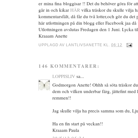
er mina fina bloggisar !! Det du behöver göra för att
går in och kikar
HÄR
vilka träskor du skulle vilja ha
kommentarsfält, då får du två lotter,och gör du det p
här utlottningen på din blogg eller Facebook jaa då f
Utlottningen avslutas Fredagen den 1 Juni. Lycka til
Kraaam Anette
UPPLAGD AV
LANTLIVSANETTE
KL.
06:12
146 KOMMENTARER:
LOPPISLIV
sa...
Godmorgon Anette! Ohhh så söta träskor du k
dem och vilken underbar färg, jättefint med 
remmen!!
Jag skulle vilja ha precis samma som du, Lju
Ha en fin start på veckan!!
Kraaam Paula