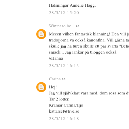
Hälsningar Annelie Hägg.
28/5/12 15:20
Winter to be...
sa...
Meeen vilken fantastisk klänning! Den vill j
trädojjorna va också kanonfina. Vill gärna t
skulle jag ha turen skulle ett par svarta "Beli
smäck... Jag länkar på bloggen också.
//Hanna
28/5/12 16:13
Carina
sa...
Hej!
Jag vill självklart vara med, dom rosa som du 
Tar 2 lotter.
Kramar Carina/Hjo
kattarsel@live.se
28/5/12 16:18